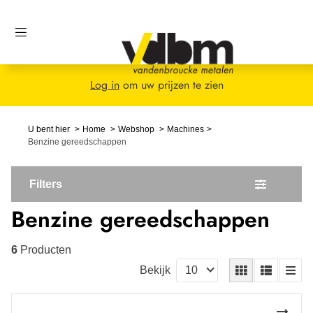
Log in
om uw prijzen te zien
U bent hier
Home
Webshop
Machines
Benzine gereedschappen
Filters
Benzine gereedschappen
6
Producten
Bekijk