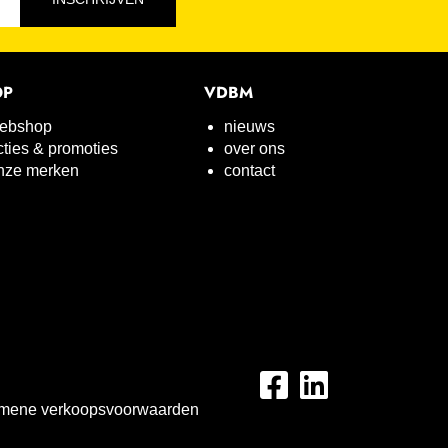
OP
VDBM
ebshop
nieuws
cties & promoties
over ons
nze merken
contact
mene verkoopsvoorwaarden