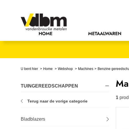
Bedrijfsinrichting
Bevestigingsmaterialen
HOME
METAALWAREN
Bouw
Chemie
Elektrische componenten
U bent hier
Home
Webshop
Machines
Benzine gereedsch
Ma
Gereedschappen
TUINGEREEDSCHAPPEN
Handgereedschappen
1
prod
Terug naar de vorige categorie
IJzerwaren
Bladblazers
Installatietechniek