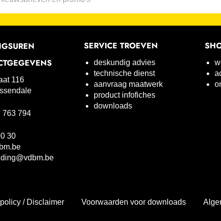
SERVICE TROEVEN
SH
NGSUREN
CTGEGEVENS
deskundig advies
w
technische dienst
a
raat 116
aanvraag maatwerk
o
ssendale
product infofiches
downloads
 763 794
00 30
bm.be
uding@vdbm.be
policy / Disclaimer
Voorwaarden voor downloads
Alge