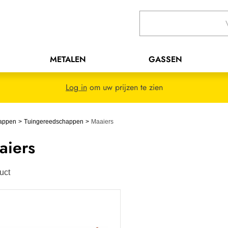
METALEN
GASSEN
Log in
om uw prijzen te zien
appen
Tuingereedschappen
Maaiers
aiers
uct