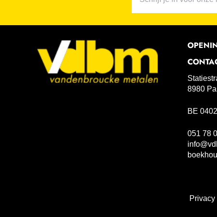
OPENI
CONTA
Statiest
8980 Pa
BE 0402
051 78 
info@vd
boekho
Privacy 