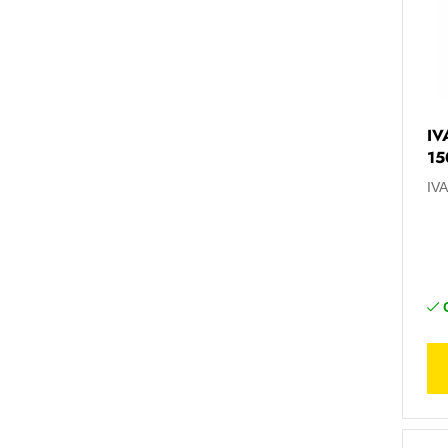
Nieuw
1
3M™ Scotch-Brite™
8
Abracor
34
ABUS
11
IV
15
Air Liquide Albee
30
IV
Altrad Lescha
1
Bekijk 118 meer