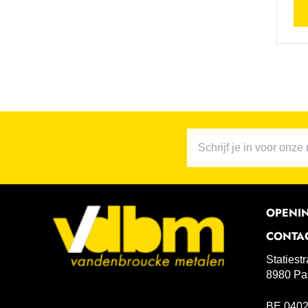
OPENI
CONTA
Statiest
8980 Pa
BE 0402