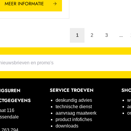
MEER INFORMATIE
1
2
3
...
SERVICE TROEVEN
SH
NGSUREN
CTGEGEVENS
deskundig advies
w
technische dienst
a
raat 116
aanvraag maatwerk
o
ssendale
product infofiches
downloads
 763 794