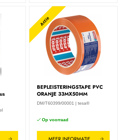
Actie
BEPLEISTERINGSTAPE PVC
us
ORANJE 33MX50MM
DM/T60399/00001
tesa®
el
Op voorraad
MEER INFORMATIE