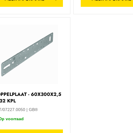
PPELPLAAT - 60X300X2,5
332 KPL
T/07227.0050
GB®
Op voorraad