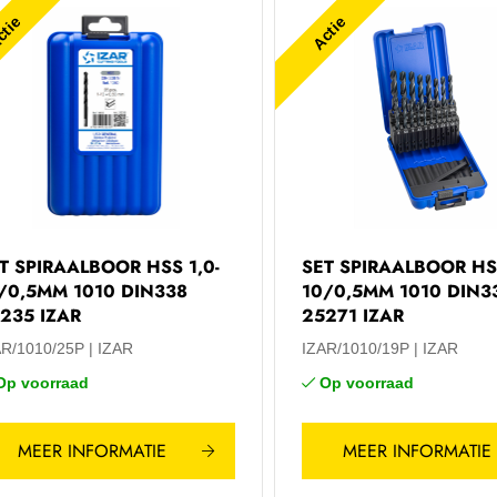
tie
Actie
T SPIRAALBOOR HSS 1,0-
SET SPIRAALBOOR HSS
/0,5MM 1010 DIN338
10/0,5MM 1010 DIN3
235 IZAR
25271 IZAR
AR/1010/25P
IZAR
IZAR/1010/19P
IZAR
Op voorraad
Op voorraad
MEER INFORMATIE
MEER INFORMATIE