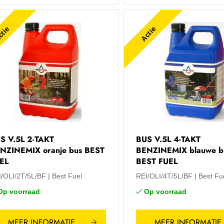
tie
Actie
S V.5L 2-TAKT
BUS V.5L 4-TAKT
NZINEMIX oranje bus BEST
BENZINEMIX blauwe b
EL
BEST FUEL
I/OLI/2T/5L/BF
Best Fuel
REI/OLI/4T/5L/BF
Best Fu
Op voorraad
Op voorraad
MEER INFORMATIE
MEER INFORMATIE