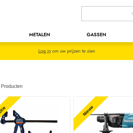
METALEN
GASSEN
Log in
om uw prijzen te zien
Producten
Nieuw
tie