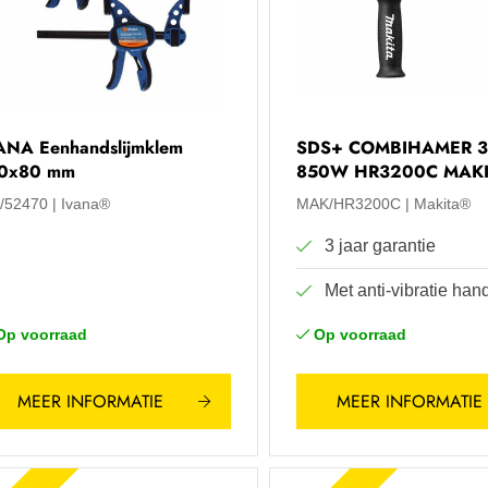
ANA Eenhandslijmklem
SDS+ COMBIHAMER 
0x80 mm
850W HR3200C MAKI
A/52470
Ivana®
MAK/HR3200C
Makita®
3 jaar garantie
Met anti-vibratie ha
Op voorraad
Op voorraad
MEER INFORMATIE
MEER INFORMATIE