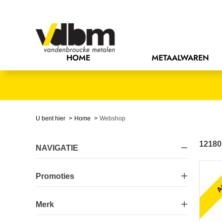
HOME
METAALWAREN
U bent hier
Home
Webshop
12180
NAVIGATIE
Promoties
Ac
Actie
9
Merk