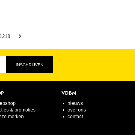
1218
INSCHRIJVEN
OP
VDBM
ebshop
nieuws
cties & promoties
over ons
nze merken
contact