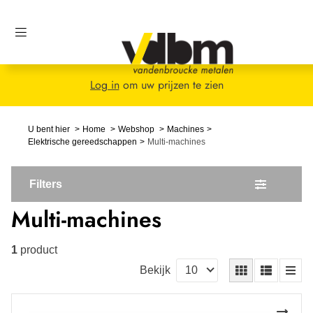
Log in
om uw prijzen te zien
U bent hier
Home
Webshop
Machines
Elektrische gereedschappen
Multi-machines
Filters
Multi-machines
1
product
Bekijk