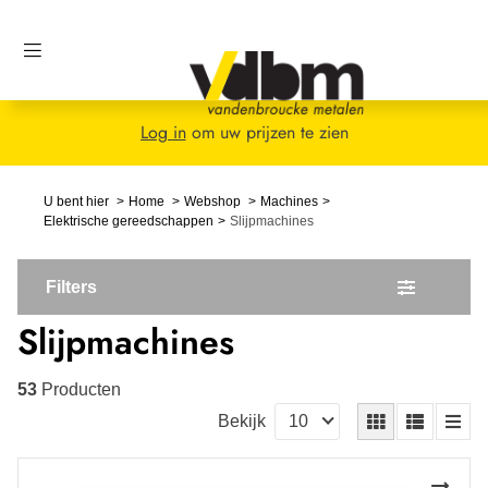
Log in
om uw prijzen te zien
U bent hier
Home
Webshop
Machines
Elektrische gereedschappen
Slijpmachines
Filters
Slijpmachines
53
Producten
Bekijk