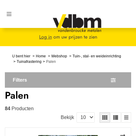
Log in
om uw prijzen te zien
U bent hier
Home
Webshop
Tuin-, stal- en weideinrichting
Tuinafrastering
Palen
Filters
Palen
84
Producten
Bekijk