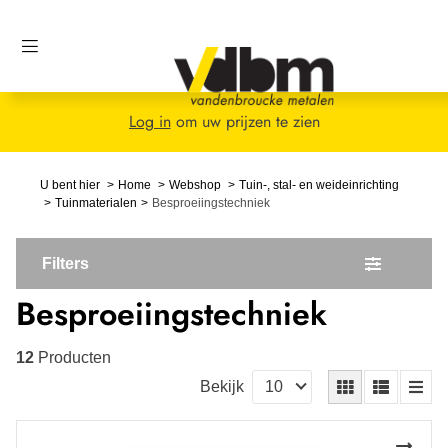
Log in
om uw prijzen te zien
U bent hier
Home
Webshop
Tuin-, stal- en weideinrichting
Tuinmaterialen
Besproeiingstechniek
Filters
Besproeiingstechniek
12
Producten
Bekijk