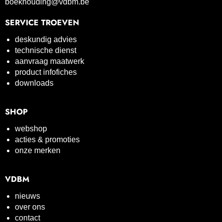
boekhouding@vdbm.be
SERVICE TROEVEN
deskundig advies
technische dienst
aanvraag maatwerk
product infofiches
downloads
SHOP
webshop
acties & promoties
onze merken
VDBM
nieuws
over ons
contact