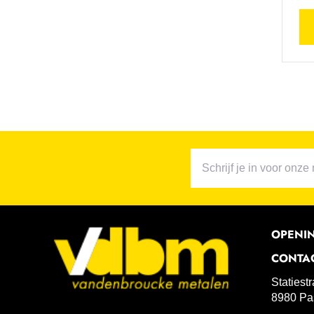
OPENI
CONTA
Statiest
8980 Pa