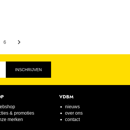
6
INSCHRIJVEN
OP
VDBM
ebshop
nieuws
cties & promoties
over ons
nze merken
contact