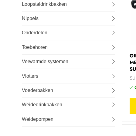
Loopstaldrinkbakken
Lastechniek
Nippels
Logistiek
Onderdelen
Machines
Toebehoren
GI
Onderhoud
ME
Verwarmde systemen
SU
Tuin-, stal- en weideinrichting
Vlotters
SU
Veiligheid en bescherming
Voederbakken
Weidedrinkbakken
Weidepompen