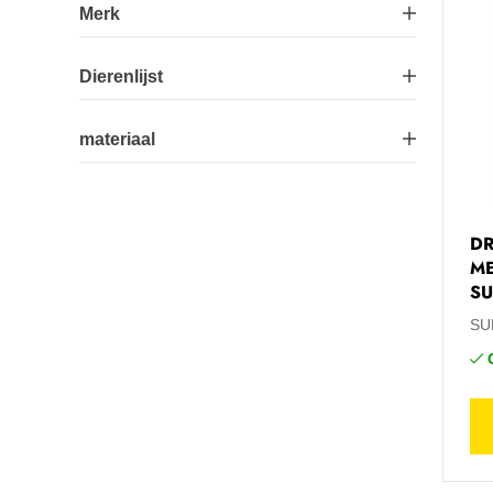
Merk
SUEVIA
59
Dierenlijst
Biggen
13
materiaal
Honden
1
Aluminium
2
Kalveren
16
DR
Gietijzer
24
ME
SU
Kraamhok
1
Inox
9
SU
Paarden
28
Inox/Gietijzer
3
Bekijk 4 meer
Kunststof
20
Bekijk 1 meer