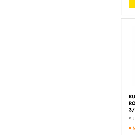
KU
RO
3/
SU
N