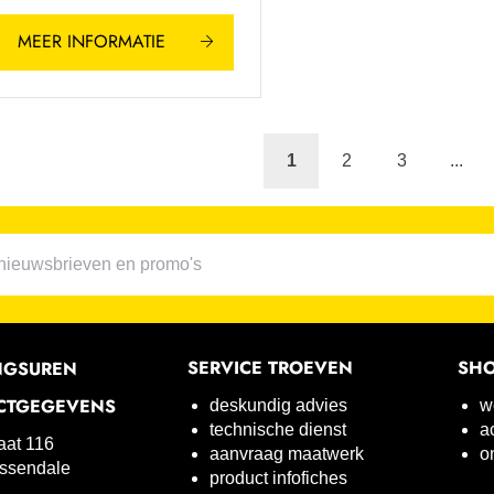
MEER INFORMATIE
1
2
3
...
SERVICE TROEVEN
SH
NGSUREN
CTGEGEVENS
deskundig advies
w
technische dienst
a
raat 116
aanvraag maatwerk
o
ssendale
product infofiches