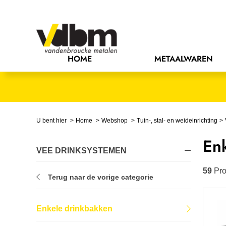
Bedrijfsinrichting
Bevestigingsmaterialen
HOME
METAALWAREN
Bouw
Chemie
Elektrische componenten
U bent hier
Home
Webshop
Tuin-, stal- en weideinrichting
En
Gereedschappen
VEE DRINKSYSTEMEN
Handgereedschappen
59
Pro
Terug naar de vorige categorie
IJzerwaren
Enkele drinkbakken
Installatietechniek