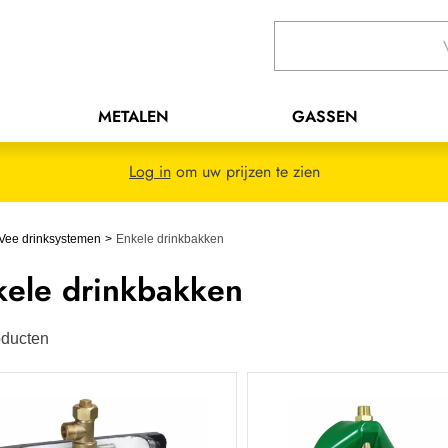
METALEN
GASSEN
Log in
om uw prijzen te zien
Vee drinksystemen
Enkele drinkbakken
kele drinkbakken
ducten