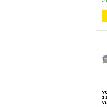
V
2,
VL