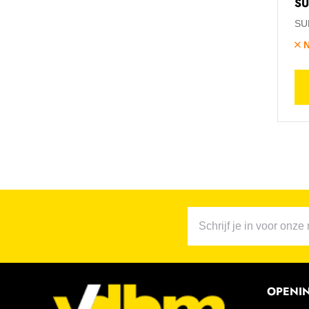
SU
SU
N
OPENI