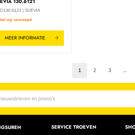
EVIA 130.6121
E/130.6121
SUEVIA
iet op voorraad
MEER INFORMATIE
1
2
3
...
SERVICE TROEVEN
SH
NGSUREN