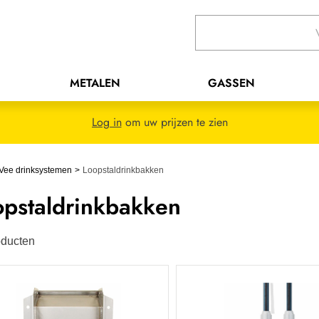
METALEN
GASSEN
Log in
om uw prijzen te zien
Vee drinksystemen
Loopstaldrinkbakken
opstaldrinkbakken
ducten