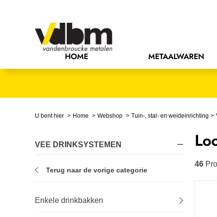
Bedrijfsinrichting
Bevestigingsmaterialen
HOME
METAALWAREN
Bouw
Chemie
Elektrische componenten
U bent hier
Home
Webshop
Tuin-, stal- en weideinrichting
Lo
Gereedschappen
VEE DRINKSYSTEMEN
Handgereedschappen
46
Pro
Terug naar de vorige categorie
IJzerwaren
Enkele drinkbakken
Installatietechniek