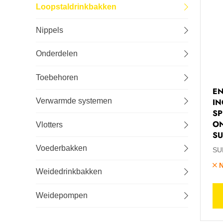
Loopstaldrinkbakken
Lastechniek
Nippels
Logistiek
Onderdelen
Machines
Toebehoren
EN
Onderhoud
IN
Verwarmde systemen
SP
Tuin-, stal- en weideinrichting
O
Vlotters
SU
Veiligheid en bescherming
Voederbakken
SU
N
Weidedrinkbakken
Weidepompen