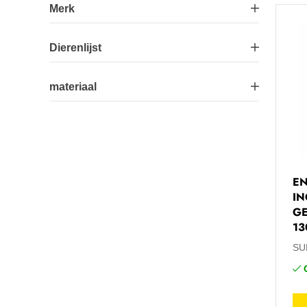
Merk
SUEVIA
46
Dierenlijst
Kalveren
4
materiaal
Paarden
5
Inox
39
Rundvee
41
PE/Inox
2
EN
UV-Polyethyleen
2
IN
GE
Verzinkt
3
13
SU