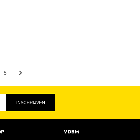
5
INSCHRIJVEN
OP
VDBM