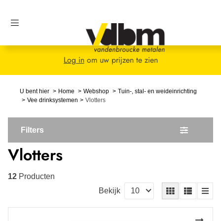
Log in
om uw prijzen te zien
U bent hier
Home
Webshop
Tuin-, stal- en weideinrichting
Vee drinksystemen
Vlotters
Filters
Vlotters
12
Producten
Bekijk