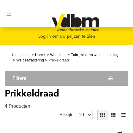
Log in
om uw prijzen te zien
U bent hier
Home
Webshop
Tuin-, stal- en weideinrichting
Weideafrastering
Prikkeldraad
Filters
Prikkeldraad
4
Producten
Bekijk